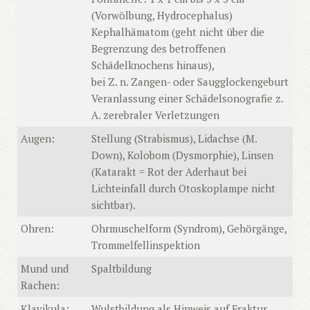
(Vorwölbung, Hydrocephalus)
Kephalhämatom (geht nicht über die
Begrenzung des betroffenen
Schädelknochens hinaus),
bei Z. n. Zangen- oder Saugglockengeburt
Veranlassung einer Schädelsonografie z.
A. zerebraler Verletzungen
Augen:
Stellung (Strabismus), Lidachse (M.
Down), Kolobom (Dysmorphie), Linsen
(Katarakt = Rot der Aderhaut bei
Lichteinfall durch Otoskoplampe nicht
sichtbar).
Ohren:
Ohrmuschelform (Syndrom), Gehörgänge,
Trommelfellinspektion
Mund und
Spaltbildung
Rachen:
Klavikula:
Wulstbildung als Hinweis auf Fraktur