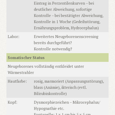
Eintrag in Perzentilenkurven – bei
deutlicher Abweichung, sofortige
Kontrolle – bei bestätigter Abweichung,
Kontrolle in 1 Woche (Gedeihstörung,
Ernährungsproblem, Hydrocephalus)
Labor:
Erweitertes Neugeborenenscreening
bereits durchgeführt?
Kontrolle notwendig?
Somatischer Status
Neugeborenes vollständig entkleidet unter
Wärmestrahler
Hautfarbe:
rosig, marmoriert (Anpassungsstörung),
blass (Anämie), ikterisch (evtl.
Bilirubinkontrolle)
Kopf:
Dysmorphiezeichen – Mikrocephalus/
Hypognathie etc.
Fontanelle: 1 x 1 cm bis 5 x 5 cm