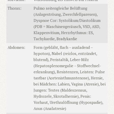
Thorax:
Pulmo seitengleiche Belüftung
(Anlageströung, Zwerchfellparesen),
Dyspnoe Cor: Systolikum/Diastolikum
(PDB = Maschinengeräusch, VSD, ASD,
Klappenvitium, Herzrhythmus: ES,
Tachykardie, Bradykardie
Abdomen:
Form (gebläht, flach – ausladend –
hypoton), Nabel (reizlos, entzündet,
blutend), Peristaltik, Leber-Milz
(Hepatosplenomegalie – Stoffwechsel-
erkrankung), Resistenzen, Leisten: Pulse
tastbar (Aortenisthmusstenose), Hernie,
bei Mädchen: Labien, Vagina (Atresie), bei
Jungen: Testes (Maldeszensus,
Hydrozele, Skrotalhernie), Penis:
Vorhaut, Urethralöffnung (Hypospadie),
Anus (Analatresie)