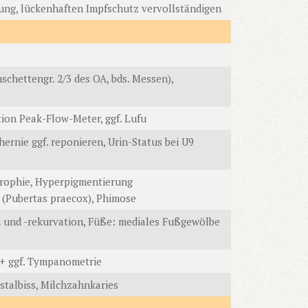
lung, lückenhaften Impfschutz vervollständigen
chettengr. 2/3 des OA, bds. Messen),
tion Peak-Flow-Meter, ggf. Lufu
ernie ggf. reponieren, Urin-Status bei U9
rtrophie, Hyperpigmentierung
 (Pubertas praecox), Phimose
on und -rekurvation, Füße: mediales Fußgewölbe
) + ggf. Tympanometrie
stalbiss, Milchzahnkaries