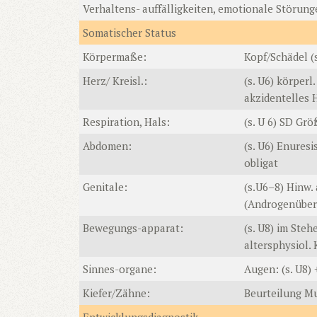
Verhaltens- auffälligkeiten, emotionale Störun
Somatischer Status
Körpermaße:
Kopf/Schädel (s
Herz/ Kreisl.:
(s. U6) körper
akzidentelles 
Respiration, Hals:
(s. U 6) SD Gr
Abdomen:
(s. U6) Enures
obligat
Genitale:
(s.U6–8) Hinw.
(Androgenüberp
Bewegungs-apparat:
(s. U8) im Ste
altersphysiol.
Sinnes-organe:
Augen: (s. U8)
Kiefer/Zähne:
Beurteilung Mu