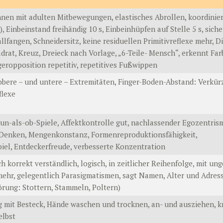
nen mit adulten Mitbewegungen, elastisches Abrollen, koordini
), Einbeinstand freihändig 10 s, Einbeinhüpfen auf Stelle 5 s, sic
Ballfangen, Schneidersitz, keine residuellen Primitivreflexe mehr
drat, Kreuz, Dreieck nach Vorlage, „6-Teile- Mensch“, erkennt Farb
eropposition repetitiv, repetitives Fußwippen
bere – und untere – Extremitäten, Finger-Boden-Abstand: Verkür
flexe
Tun-als-ob-Spiele, Affektkontrolle gut, nachlassender Egozentris
 Denken, Mengenkonstanz, Formenreproduktionsfähigkeit,
iel, Entdeckerfreude, verbesserte Konzentration
 korrekt verständlich, logisch, in zeitlicher Reihenfolge, mit un
hr, gelegentlich Parasigmatismen, sagt Namen, Alter und Adress
rung: Stottern, Stammeln, Poltern)
ig mit Besteck, Hände waschen und trocknen, an- und ausziehen, k
elbst