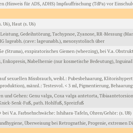
gen (Hinweis für ADS, ADHS) Impfauffrischung (TdPa) vor Einschu
. U6), Haut (s. U6)
l. Leistung, Gedeihstörung, Tachypnoe, Zyanose, RR-Messung (Mans
HG lageabh. (cave: lageunabh.), mesosystolisch über
öße (Struma), exspiratorisches Giemen (wheezing), bei V.a. Obstruk
is, Enkopresis, Nabelhernie (nur kosmetische Bedeutung), Inguinalh
 auf sexuellen Missbrauch, weibl.: Pubesbehaarung, Klitorishype
roduktion), männl.: Testesvol. < 3 ml, Pigmentierung, Behaarung
hen und Gehen: Genu valga, Coxa valga antetorta, Tibiaantetorsi
 Knick-Senk-Fuß, path. Hohlfuß, Spreizfuß
 + bei V.a. Farbsehschwäche: Ishihara-Tafeln, Ohren/Gehör: (s. U8
ndhygiene, Überweisung bei Retrognathie, Progenie, extremen Di