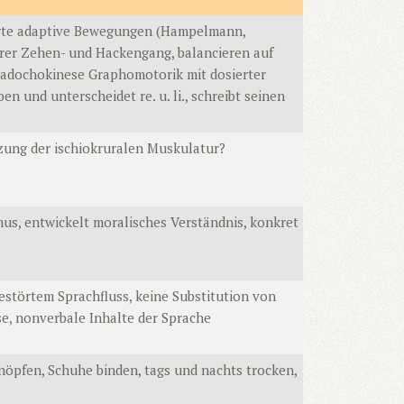
erte adaptive Bewegungen (Hampelmann,
herer Zehen- und Hackengang, balancieren auf
, Diadochokinese Graphomotorik mit dosierter
en und unterscheidet re. u. li., schreibt seinen
zung der ischiokruralen Muskulatur?
mus, entwickelt moralisches Verständnis, konkret
gestörtem Sprachfluss, keine Substitution von
e, nonverbale Inhalte der Sprache
nöpfen, Schuhe binden, tags und nachts trocken,