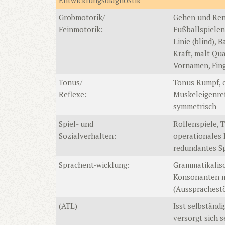
Entwicklungsdiagnostik
Grobmotorik/
Gehen und Ren
Feinmotorik:
Fußballspielen
Linie (blind), 
Kraft, malt Qua
Vornamen, Fing
Tonus/
Tonus Rumpf, o
Reflexe:
Muskeleigenre
symmetrisch
Spiel- und
Rollenspiele, 
Sozialverhalten:
operationales
redundantes Sp
Sprachent-wicklung:
Grammatikalisch
Konsonanten me
(Aussprachestö
(ATL)
Isst selbständ
versorgt sich s