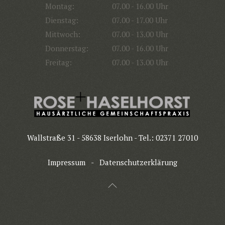
Montag:
07.00 - 16.00 Uhr
Dienstag:
07.00 - 17.00 Uhr
Mittwoch:
07.00 - 13.00 Uhr
Donnerstag:
07.00 - 16.00 Uhr
Freitag:
07.00 - 13.00 Uhr
Wallstraße 31 - 58638 Iserlohn - Tel.: 02371 27010
Impressum
-
Datenschutzerklärung